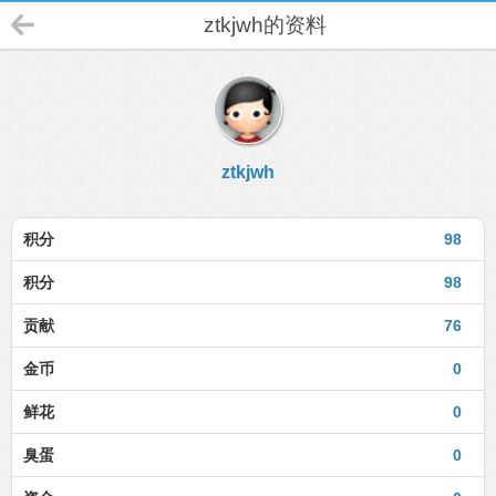
ztkjwh的资料
ztkjwh
积分
98
积分
98
贡献
76
金币
0
鲜花
0
臭蛋
0