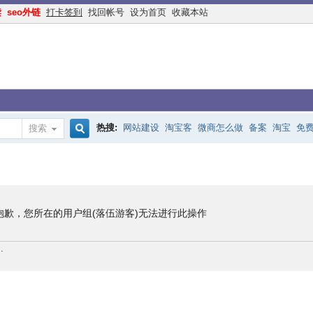
读
seo外链
打卡签到
找回帐号
设为首页
收藏本站
热搜:
网站建设
淘宝客
微商怎么做
备案
淘宝
免
搜索
搜
手机网站
互联网创业
余额宝
网络赚钱
网赚
交换
索
抱歉，您所在的用户组(落伍游客)无法进行此操作
.