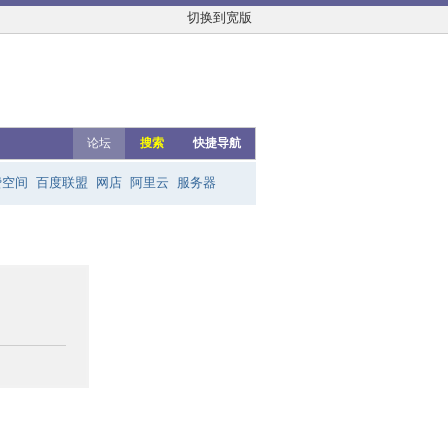
切换到宽版
论坛
搜索
快捷导航
费空间
百度联盟
网店
阿里云
服务器
友链群
网上赚钱
云主机