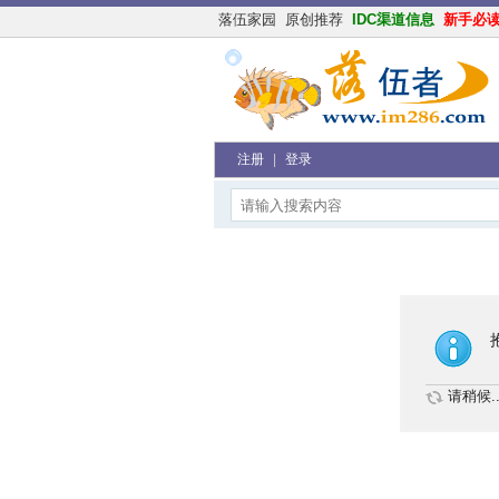
落伍家园
原创推荐
IDC渠道信息
新手必
注册
|
登录
请稍候..