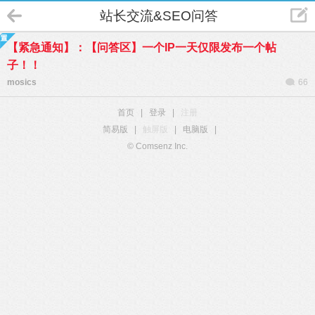
站长交流&SEO问答
【紧急通知】：【问答区】一个IP一天仅限发布一个帖
子！！
mosics
66
首页
|
登录
|
注册
简易版
|
触屏版
|
电脑版
|
© Comsenz Inc.