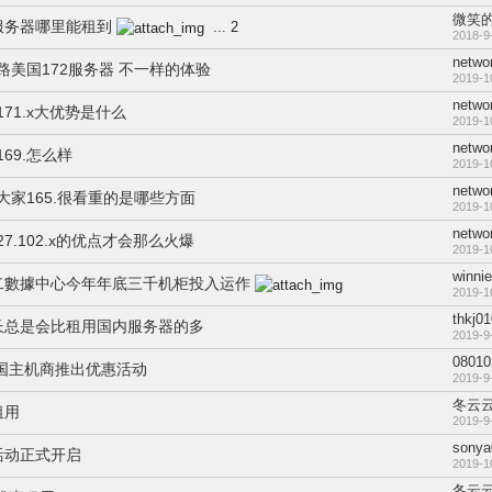
微笑的
服务器哪里能租到
...
2
2018-9
netwo
2线路美国172服务器 不一样的体验
2019-1
netwo
171.x大优势是什么
2019-1
netwo
169.怎么样
2019-1
netwo
，大家165.很看重的是哪些方面
2019-1
netwo
7.102.x的优点才会那么火爆
2019-1
winnie
二數據中心今年年底三千机柜投入运作
2019-1
thkj0
长总是会比租用国内服务器的多
2019-9
08010
美国主机商推出优惠活动
2019-9
冬云
租用
2019-9
sonya
活动正式开启
2019-1
冬云