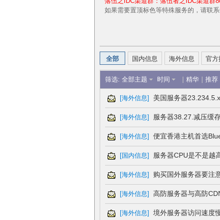
落伍之IDC渠道群：落伍者之IDC渠道群80
如果需要置顶标色等特殊服务的，请联系QQ
伍
全部
国内信息
海外信息
官方
筛选:
全部主题
时间
|
精华
|
推荐
美国服务器23.234.
[
海外信息
]
服务器38.27.减压缓
[
海外信息
]
者
便宜香港主机首选Blu
[
海外信息
]
服务器CPU是不是越
[
国内信息
]
购买国外服务器要注意什么
[
海外信息
]
高防服务器与高防CD
[
海外信息
]
境外服务器访问速度
[
海外信息
]