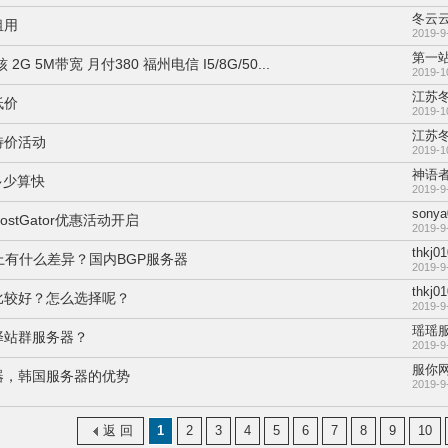
冬云
租用
2019-9
第一
核 2G 5M带宽 月付380 福州电信 I5/8G/50...
2019-1
江苏
低价
2019-1
江苏
特价活动
2019-1
神语
多少算快
2019-9
sonya
stGator优惠活动开启
2019-9
thkj0
上有什么差异？国内BGP服务器
2019-9
thkj0
比较好？怎么选择呢？
2019-9
瑶瑶
择站群服务器？
2019-9
服你网
器，韩国服务器的优势
2019-9
返 回
1
2
3
4
5
6
7
8
9
10