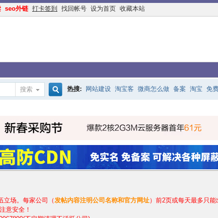
读
seo外链
打卡签到
找回帐号
设为首页
收藏本站
热搜:
网站建设
淘宝客
微商怎么做
备案
淘宝
免
搜索
搜
手机网站
互联网创业
余额宝
网络赚钱
网赚
交换
索
落伍立场。每家公司（
发帖内容注明公司名称和官方网址
）前2页或每天最多只能
注意安全！