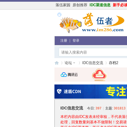
落伍家园
原创推荐
IDC渠道信息
新手必
注册
|
登录
论坛
IDC信息交流
存档2
落
»
›
›
IDC信息交流
今日:
397
|
主题:
301813
本栏内容由IDC发表未经审核，不代表
处理，回复数量则基本不做限制！交易请