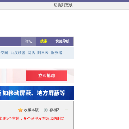
切换到宽版
论坛
搜索
快捷导航
费空间
百度联盟
网店
阿里云
服务器
友链群
网上赚钱
云主机
收藏本版
|
存档2
出现3个主题，多个马甲发布超出的删除