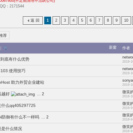
067800(不定期清理不活跃公司)
：2171544
返 回
1
2
3
4
5
6
7
8
9
10
推荐
新窗
|
作者
netwo
5.x到底有什么优势
2019-1
netwo
存103.使用技巧
2019-1
sonya
eHost 助力外贸企业建站
2019-1
微笑的
高越好
...
2
2018-1
微笑的
qq405297725
2018-9
微笑的
N防御有什么不一样吗
...
2
2018-9
微笑的
慢是什么情况
2018-9