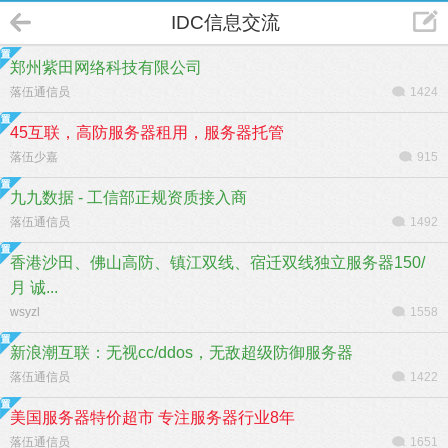
IDC信息交流
郑州紫田网络科技有限公司
落伍通信员
1424
45互联，高防服务器租用，服务器托管
落伍少嘉
915
九九数据 - 工信部正规资质接入商
落伍通信员
1492
香港沙田、佛山高防、镇江双线、宿迁双线独立服务器150/
月 诚...
wsyzl
1558
新浪潮互联：无视cc/ddos，无敌超级防御服务器
落伍通信员
1422
美国服务器特价超市 专注服务器行业8年
落伍通信员
1651