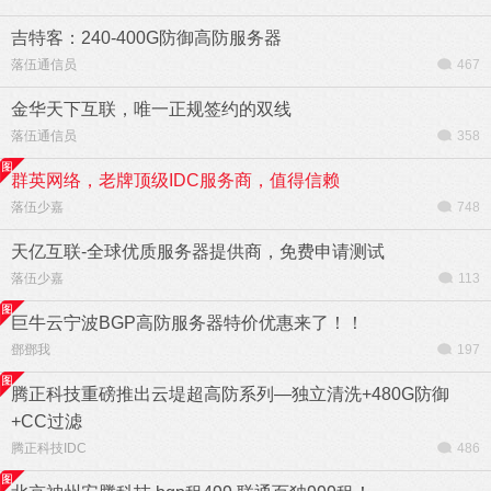
吉特客：240-400G防御高防服务器
落伍通信员
467
金华天下互联，唯一正规签约的双线
落伍通信员
358
群英网络，老牌顶级IDC服务商，值得信赖
落伍少嘉
748
天亿互联-全球优质服务器提供商，免费申请测试
落伍少嘉
113
巨牛云宁波BGP高防服务器特价优惠来了！！
鄧鄧我
197
腾正科技重磅推出云堤超高防系列—独立清洗+480G防御
+CC过滤
腾正科技IDC
486