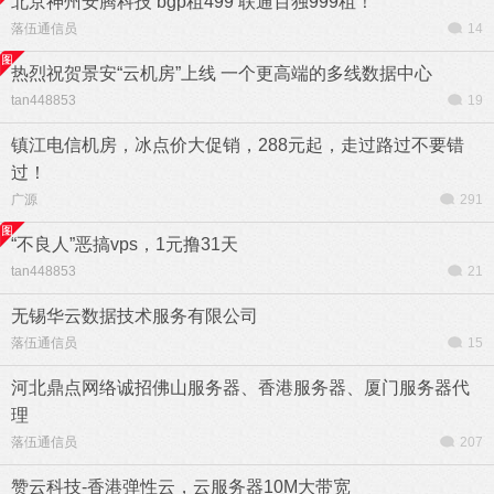
北京神州安腾科技 bgp租499 联通百独999租！
落伍通信员
14
热烈祝贺景安“云机房”上线 一个更高端的多线数据中心
tan448853
19
镇江电信机房，冰点价大促销，288元起，走过路过不要错
过！
广源
291
“不良人”恶搞vps，1元撸31天
tan448853
21
无锡华云数据技术服务有限公司
落伍通信员
15
河北鼎点网络诚招佛山服务器、香港服务器、厦门服务器代
理
落伍通信员
207
赞云科技-香港弹性云，云服务器10M大带宽