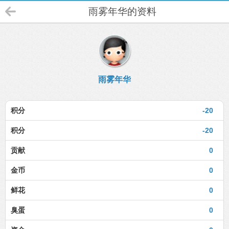
雨雾年华的资料
雨雾年华
积分
-20
积分
-20
贡献
0
金币
0
鲜花
0
臭蛋
0