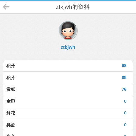
ztkjwh的资料
ztkjwh
积分
98
积分
98
贡献
76
金币
0
鲜花
0
臭蛋
0