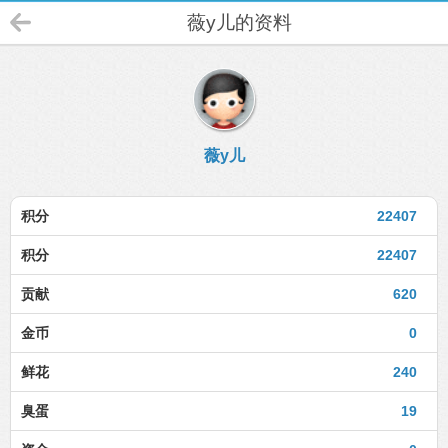
薇y儿的资料
薇y儿
积分
22407
积分
22407
贡献
620
金币
0
鲜花
240
臭蛋
19