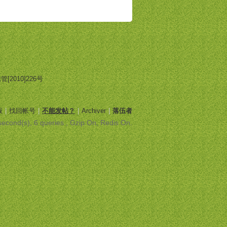
2010]226号
版
|
找回帐号
|
不能发帖？
|
Archiver
|
落伍者
econd(s), 6 queries , Gzip On, Redis On.