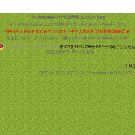
论坛客服/商务合作/投诉举报:2171544 (QQ)
落伍者创建于2001/03/14,本站内容均为会员发表,并不代表落伍立场!
拒绝任何人以任何形式在本论坛发表与中华人民共和国法律相抵触的言论!
落伍官方微信：2030286 邮箱：(djfsys@gmail.com|tech@im286.com)
浙公网安备 33060302000191号
浙ICP备11034705号
BBS专项电子公告通信管[
落伍法律顾问: ITlaw-庄毅雄
手机
GMT+8, 2026-8-7 21:34
, Processed in 0.012373 s