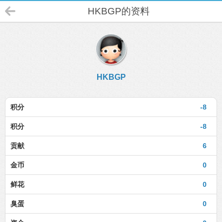
HKBGP的资料
HKBGP
积分
-8
积分
-8
贡献
6
金币
0
鲜花
0
臭蛋
0