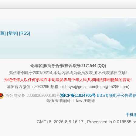
收藏]
[复制]
[RSS]
论坛客服/商务合作/投诉举报:2171544 (QQ)
落伍者创建于2001/03/14,本站内容均为会员发表,并不代表落伍立场!
拒绝任何人以任何形式在本论坛发表与中华人民共和国法律相抵触的言论!
落伍官方微信：2030286 邮箱：(djfsys@gmail.com|tech@im286.com)
浙公网安备 33060302000191号
浙ICP备11034705号
BBS专项电子公告通信管[
落伍法律顾问: ITlaw-庄毅雄
手机
GMT+8, 2026-8-9 16:17
, Processed in 0.019585 se