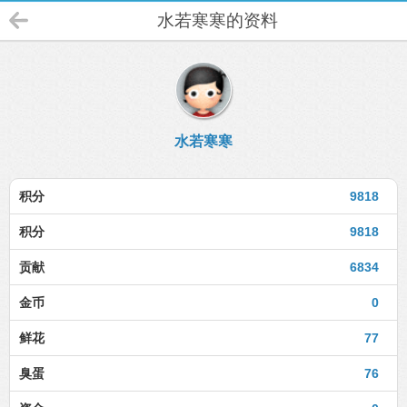
水若寒寒的资料
水若寒寒
积分
9818
积分
9818
贡献
6834
金币
0
鲜花
77
臭蛋
76