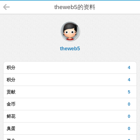
theweb5的资料
theweb5
积分
4
积分
4
贡献
5
金币
0
鲜花
0
臭蛋
0