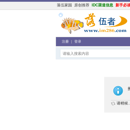
落伍家园
原创推荐
IDC渠道信息
新手必
注册
|
登录
请稍候..