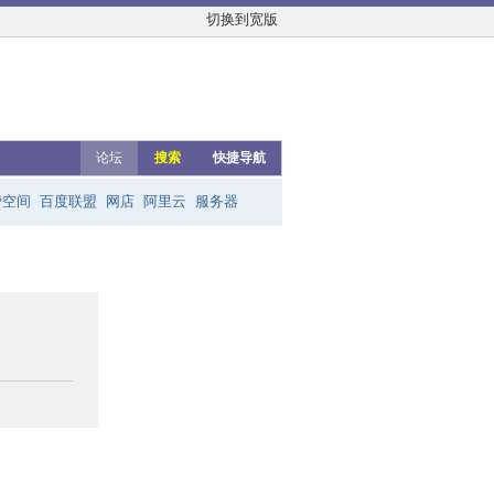
切换到宽版
论坛
搜索
快捷导航
费空间
百度联盟
网店
阿里云
服务器
友链群
网上赚钱
云主机