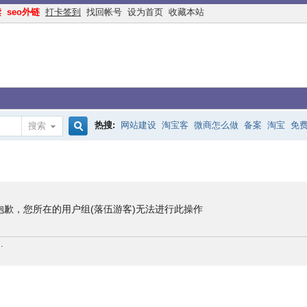
读
seo外链
打卡签到
找回帐号
设为首页
收藏本站
热搜:
网站建设
淘宝客
微商怎么做
备案
淘宝
免
搜索
搜
手机网站
互联网创业
余额宝
网络赚钱
网赚
交换
索
抱歉，您所在的用户组(落伍游客)无法进行此操作
.