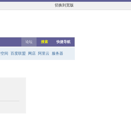
切换到宽版
论坛
搜索
快捷导航
费空间
百度联盟
网店
阿里云
服务器
友链群
网上赚钱
云主机