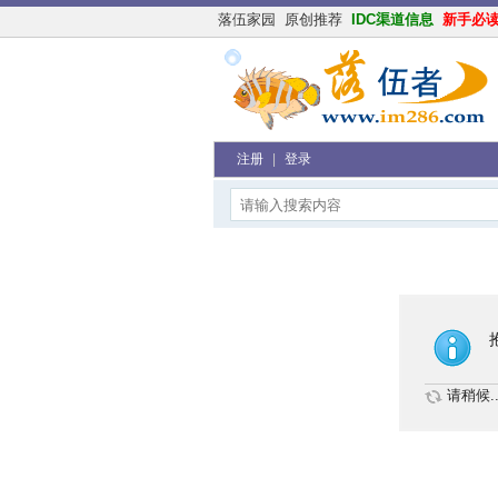
落伍家园
原创推荐
IDC渠道信息
新手必
注册
|
登录
请稍候..