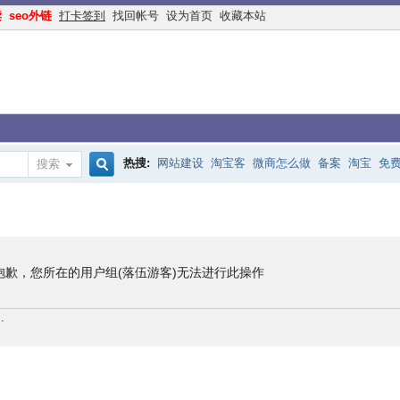
读
seo外链
打卡签到
找回帐号
设为首页
收藏本站
热搜:
网站建设
淘宝客
微商怎么做
备案
淘宝
免
搜索
搜
手机网站
互联网创业
余额宝
网络赚钱
网赚
交换
索
抱歉，您所在的用户组(落伍游客)无法进行此操作
.