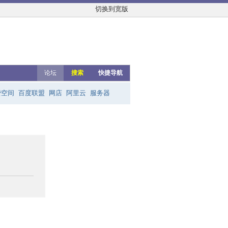
切换到宽版
论坛
搜索
快捷导航
费空间
百度联盟
网店
阿里云
服务器
友链群
网上赚钱
云主机