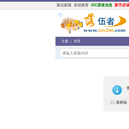
落伍家园
原创推荐
IDC渠道信息
新手必
注册
|
登录
请稍候..