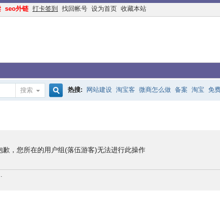
读
seo外链
打卡签到
找回帐号
设为首页
收藏本站
热搜:
网站建设
淘宝客
微商怎么做
备案
淘宝
免
搜索
搜
手机网站
互联网创业
余额宝
网络赚钱
网赚
交换
索
抱歉，您所在的用户组(落伍游客)无法进行此操作
.