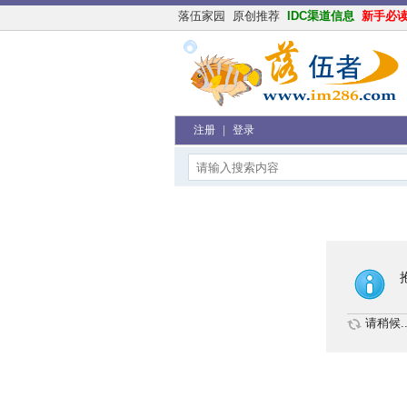
落伍家园
原创推荐
IDC渠道信息
新手必
注册
|
登录
请稍候..