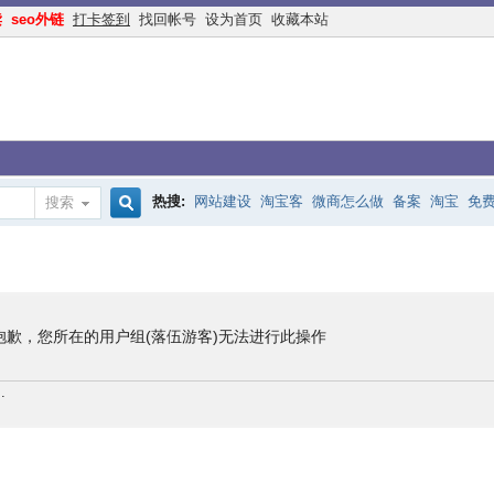
读
seo外链
打卡签到
找回帐号
设为首页
收藏本站
热搜:
网站建设
淘宝客
微商怎么做
备案
淘宝
免
搜索
搜
手机网站
互联网创业
余额宝
网络赚钱
网赚
交换
索
抱歉，您所在的用户组(落伍游客)无法进行此操作
.