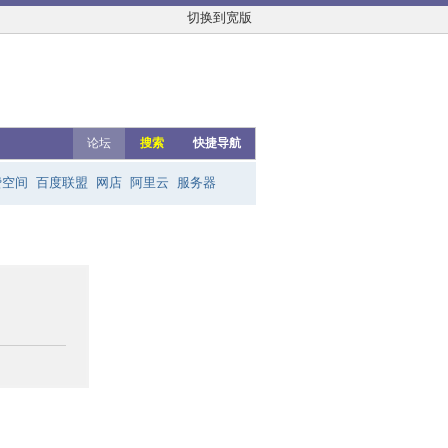
切换到宽版
论坛
搜索
快捷导航
费空间
百度联盟
网店
阿里云
服务器
友链群
网上赚钱
云主机