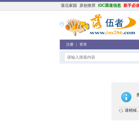
落伍家园
原创推荐
IDC渠道信息
新手必
注册
|
登录
请稍候..