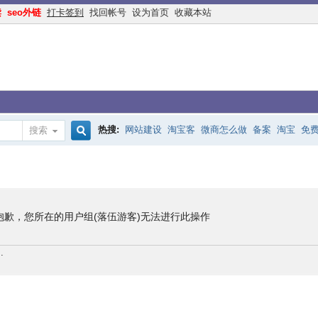
读
seo外链
打卡签到
找回帐号
设为首页
收藏本站
热搜:
网站建设
淘宝客
微商怎么做
备案
淘宝
免
搜索
搜
手机网站
互联网创业
余额宝
网络赚钱
网赚
交换
索
抱歉，您所在的用户组(落伍游客)无法进行此操作
.