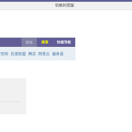
切换到宽版
论坛
搜索
快捷导航
费空间
百度联盟
网店
阿里云
服务器
友链群
网上赚钱
云主机