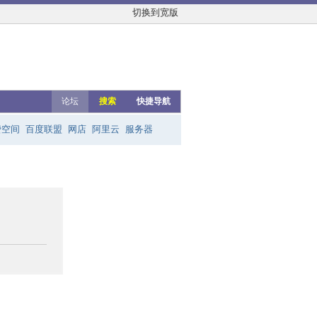
切换到宽版
论坛
搜索
快捷导航
费空间
百度联盟
网店
阿里云
服务器
友链群
网上赚钱
云主机