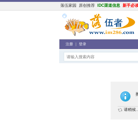
落伍家园
原创推荐
IDC渠道信息
新手必
注册
|
登录
请稍候..