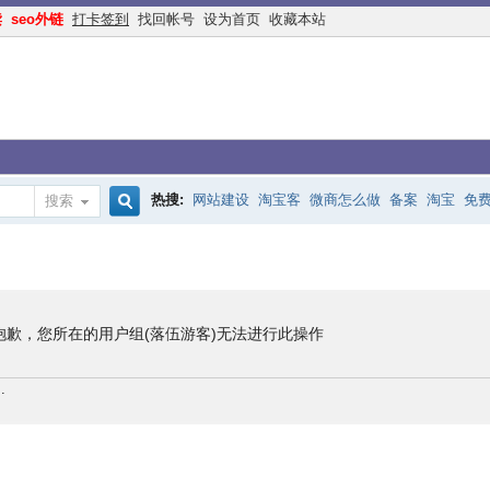
读
seo外链
打卡签到
找回帐号
设为首页
收藏本站
热搜:
网站建设
淘宝客
微商怎么做
备案
淘宝
免
搜索
搜
手机网站
互联网创业
余额宝
网络赚钱
网赚
交换
索
抱歉，您所在的用户组(落伍游客)无法进行此操作
.