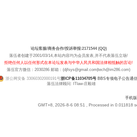
论坛客服/商务合作/投诉举报:2171544 (QQ)
落伍者创建于2001/03/14,本站内容均为会员发表,并不代表落伍立场!
拒绝任何人以任何形式在本论坛发表与中华人民共和国法律相抵触的言论!
落伍官方微信：2030286 邮箱：(djfsys@gmail.com|tech@im286.com)
浙公网安备 33060302000191号
浙ICP备11034705号
BBS专项电子公告通信管[
落伍法律顾问: ITlaw-庄毅雄
手机版
GMT+8, 2026-8-6 08:51
, Processed in 0.011818 s