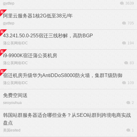
gydtep
3639
阿里云服务器1核2G低至38元/年
gydtep
705
43.241.50.0-255宿迁三线秒解，高防BGP
蒲公英网络IDC
194
i9-9900K宿迁蒲公英机房
蒲公英网络IDC
83
宿迁机房升级华为AntiDDoS8000防火墙，集群T级防御
蒲公英网络IDC
109
免费空间送
seoyouhua
2
韩国站群服务器适合哪些业务？从SEO站群到跨境电商实战
盘点
美国esited
1