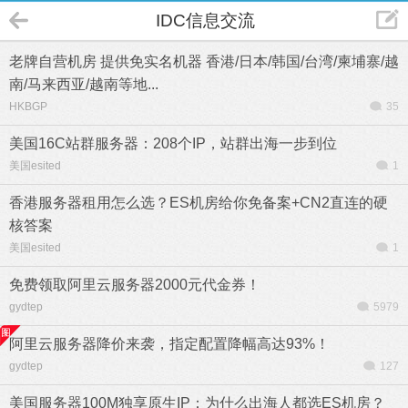
IDC信息交流
老牌自营机房 提供免实名机器 香港/日本/韩国/台湾/柬埔寨/越
南/马来西亚/越南等地...
HKBGP
35
美国16C站群服务器：208个IP，站群出海一步到位
美国esited
1
香港服务器租用怎么选？ES机房给你免备案+CN2直连的硬
核答案
美国esited
1
免费领取阿里云服务器2000元代金券！
gydtep
5979
阿里云服务器降价来袭，指定配置降幅高达93%！
gydtep
127
美国服务器100M独享原生IP：为什么出海人都选ES机房？