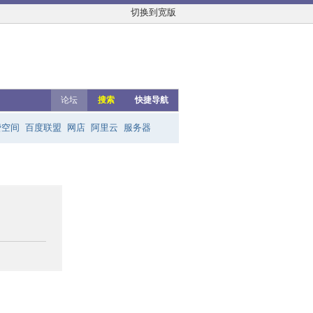
切换到宽版
论坛
搜索
快捷导航
费空间
百度联盟
网店
阿里云
服务器
友链群
网上赚钱
云主机