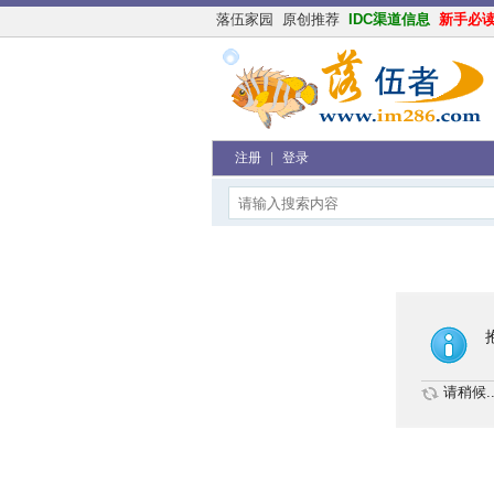
落伍家园
原创推荐
IDC渠道信息
新手必
注册
|
登录
请稍候..