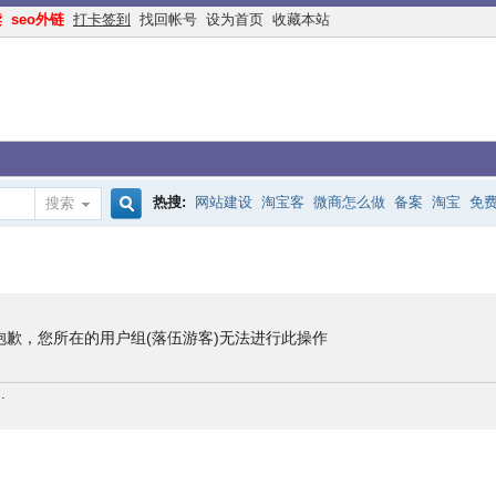
读
seo外链
打卡签到
找回帐号
设为首页
收藏本站
热搜:
网站建设
淘宝客
微商怎么做
备案
淘宝
免
搜索
搜
手机网站
互联网创业
余额宝
网络赚钱
网赚
交换
索
抱歉，您所在的用户组(落伍游客)无法进行此操作
.