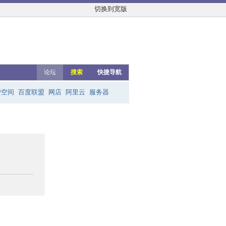
切换到宽版
论坛
搜索
快捷导航
费空间
百度联盟
网店
阿里云
服务器
友链群
网上赚钱
云主机