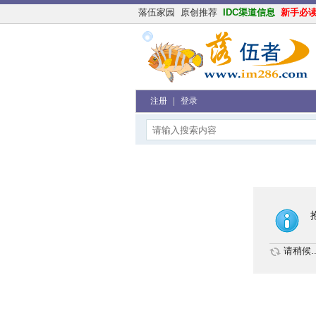
落伍家园
原创推荐
IDC渠道信息
新手必
注册
|
登录
请稍候..