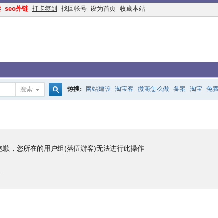
读
seo外链
打卡签到
找回帐号
设为首页
收藏本站
热搜:
网站建设
淘宝客
微商怎么做
备案
淘宝
免
搜索
搜
手机网站
互联网创业
余额宝
网络赚钱
网赚
交换
索
抱歉，您所在的用户组(落伍游客)无法进行此操作
.