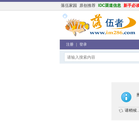
落伍家园
原创推荐
IDC渠道信息
新手必
注册
|
登录
请稍候..