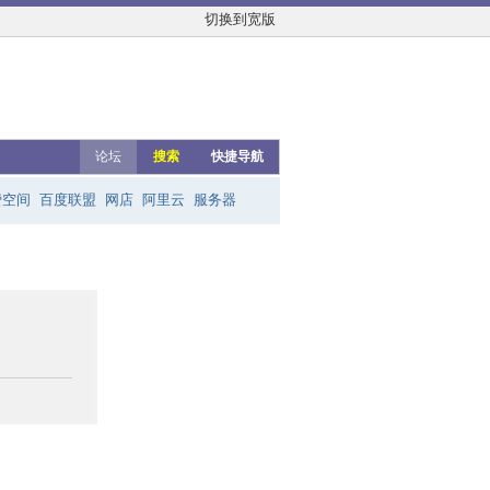
切换到宽版
论坛
搜索
快捷导航
费空间
百度联盟
网店
阿里云
服务器
友链群
网上赚钱
云主机