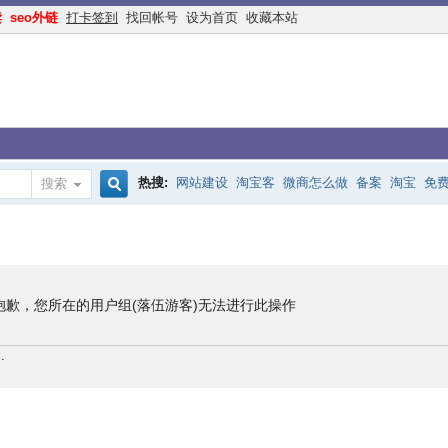
读
seo外链
打卡签到
找回帐号
设为首页
收藏本站
热搜:
网站建设
淘宝客
微商怎么做
备案
淘宝
免
搜索
搜
手机网站
互联网创业
余额宝
网络赚钱
网赚
交换
索
抱歉，您所在的用户组(落伍游客)无法进行此操作
.