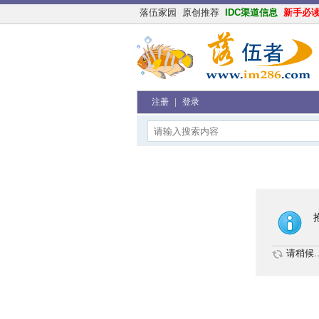
落伍家园
原创推荐
IDC渠道信息
新手必
注册
|
登录
请稍候..