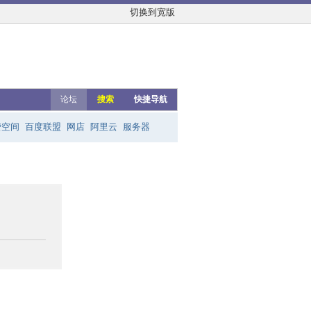
切换到宽版
论坛
搜索
快捷导航
费空间
百度联盟
网店
阿里云
服务器
友链群
网上赚钱
云主机