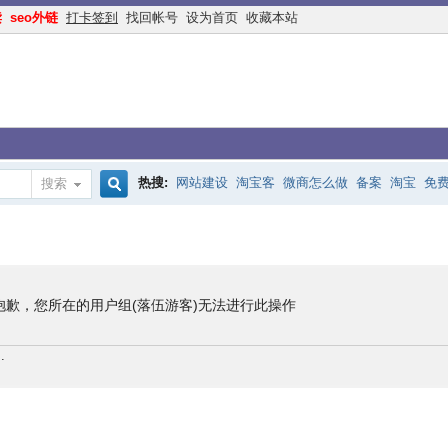
读
seo外链
打卡签到
找回帐号
设为首页
收藏本站
热搜:
网站建设
淘宝客
微商怎么做
备案
淘宝
免
搜索
搜
手机网站
互联网创业
余额宝
网络赚钱
网赚
交换
索
抱歉，您所在的用户组(落伍游客)无法进行此操作
.