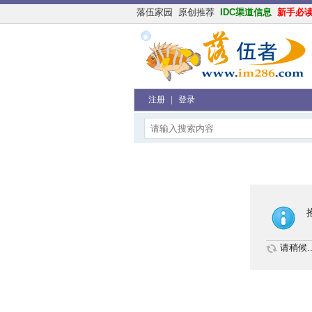
落伍家园
原创推荐
IDC渠道信息
新手必
注册
|
登录
请稍候..