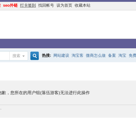
读
seo外链
打卡签到
找回帐号
设为首页
收藏本站
热搜:
网站建设
淘宝客
微商怎么做
备案
淘宝
免
搜索
搜
手机网站
互联网创业
余额宝
网络赚钱
网赚
交换
索
抱歉，您所在的用户组(落伍游客)无法进行此操作
.