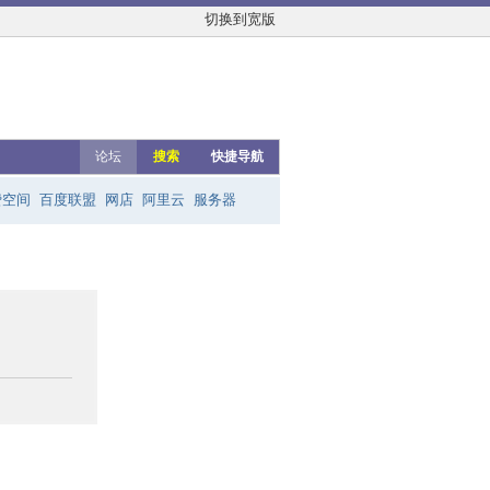
切换到宽版
论坛
搜索
快捷导航
费空间
百度联盟
网店
阿里云
服务器
友链群
网上赚钱
云主机