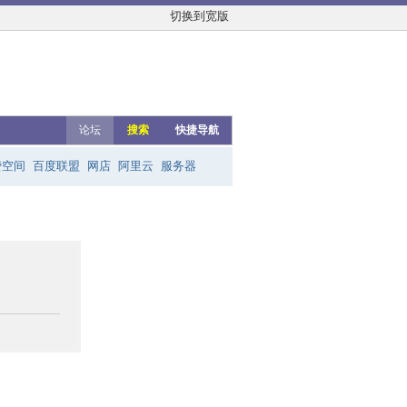
切换到宽版
论坛
搜索
快捷导航
费空间
百度联盟
网店
阿里云
服务器
友链群
网上赚钱
云主机