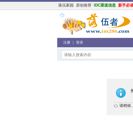
落伍家园
原创推荐
IDC渠道信息
新手必
注册
|
登录
请稍候..