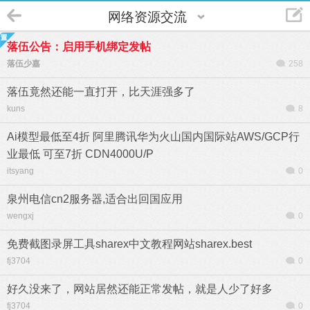
网络资源交流
落伍公告：启用手机绑定发帖
落伍少嘉
258
落伍竟然还能一直打开，比天涯强多了
kuns
8
Ai模型最低至4折 阿里腾讯华为火山国内国际站AWS/GCP行
业最低 可至7折 CDN4000U/P
itsyang
0
泉州电信cn2服务器,适合出回国应用
wengxj
0
免费截图录屏工具sharex中文教程网站sharex.best
fj3704
0
好久没来了，网站居然还能正常发帖，就是人少了好多
fj3704
0